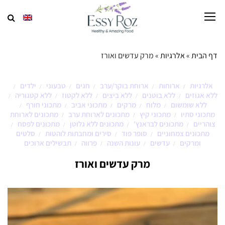
דף הבית
»
אלרגיות
»
מרק עדשים ואורז
אלרגיות
ארוחות
ארוחת בוקר/ערב
חגים
טבעוני
ילדים
/
/
/
/
/
/
ללא אגוזים
ללא בוטנים
ללא ביצים
ללא לקטוז
ללא קטגוריה
/
/
/
/
/
ללא שומשום
מלוח
מרקים
מתכוני אביב
מתכוני חורף
/
/
/
/
/
מתכוני סתיו
מתכוני קיץ
מתכונים לארוחת ערב
מתכונים לארוחת
/
/
/
צוהריים
מתכונים לבראנץ'
מתכונים ללא גלוטן
מתכונים לפסח
/
/
/
/
מתכונים צמחוניים
סופר פוד
סירים ומחבתות לוהטות
סלטים
/
/
/
ומרקים
עדשים
עונות השנה
פרווה
תבשילים ארוכים
/
/
/
/
מרק עדשים ואורז