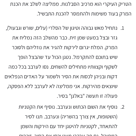
הטריק העיקרי הוא מרכיב הסבלנות. ממליצה לשלב את הכנת
המרק בעוד משימות ולהתמסר להכנת התבשיל.
נתחיל מאש גבוהה וטיגון של הסלרי (עלים, שורש וגבעול),
גזר ובצל במעט שמן זית. כבר מהשלב הזה נמליח את
המרק. המלח יגרום לירקות להגיר את נוזליהם ולסוכר
שיש בתוכם להתקרמל. נטגן הכול עד שהבצל הופך
לשקוף וקצוותיו מתחילים להשחים. נסו לערבב בכל כמה
דקות ובניהן לכסות את הסיר ולשמור על האדים הנפלאים
שיוצאים מהירקות. אני ממליצה לא לערבב ללא הפסקה,
פעולה זו תעשה "באלגן" בסיר.
נוסיף את השום הכתוש ונערבב. נוסיף את הקטניות
(השטופות, אין צורך בהשריה) ונערבב. תנו לסיר
להתאחד, לקטניות להיטגן יחד עם הירקות והשמן
המתובל, גם פה ערבבו מעט וכסו את הסיר. זוכרים