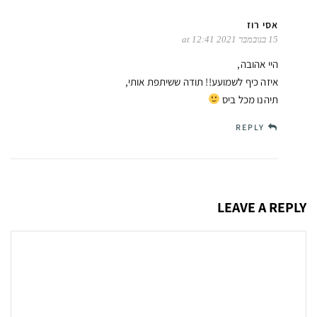
אסי רוז
15 בנובמבר 2021 at 12:41
היי אהובה,
איזה כיף לשמועע!! תודה ששיתפת אותי,
תיהנו מכל ביס
REPLY
LEAVE A REPLY