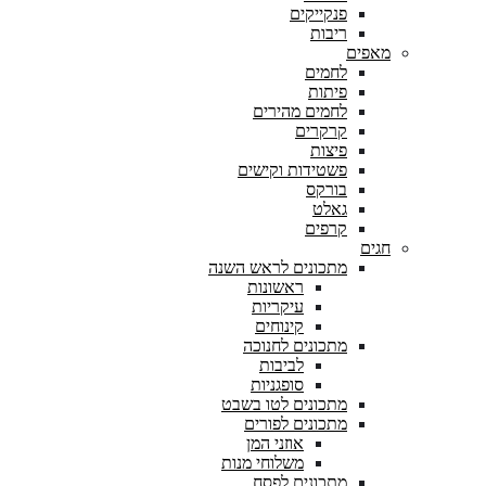
פנקייקים
ריבות
מאפים
לחמים
פיתות
לחמים מהירים
קרקרים
פיצות
פשטידות וקישים
בורקס
גאלט
קרפים
חגים
מתכונים לראש השנה
ראשונות
עיקריות
קינוחים
מתכונים לחנוכה
לביבות
סופגניות
מתכונים לטו בשבט
מתכונים לפורים
אוזני המן
משלוחי מנות
מתכונים לפסח