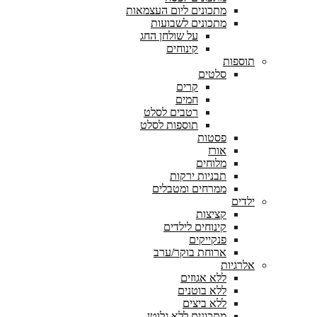
מתכונים ליום העצמאות
מתכונים לשבועות
על שולחן החג
קינוחים
תוספות
סלטים
קרים
חמים
רטבים לסלט
תוספות לסלט
פסטות
אורז
מלוחים
תבניות ירקות
ממרחים ומטבלים
ילדים
קציצות
קינוחים לילדים
פנקייקים
ארוחת בוקר/ערב
אלרגיות
ללא אגוזים
ללא בוטנים
ללא ביצים
מתכונים ללא גלוטן