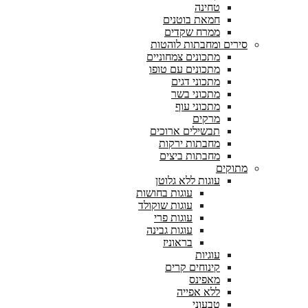
טחינה
חמאת בוטנים
ממרח שקדים
סירים ומחבתות לוהטות
מתכונים צמחוניים
מתכונים עם טופו
מתכוני דגים
מתכוני בשר
מתכוני עוף
מרקים
תבשילים ארוכים
מחבתות ירקות
מחבתות ביצים
מתוקים
עוגות ללא גלוטן
עוגות בחושות
עוגות שוקולד
עוגות פרי
עוגות גבינה
בראוניז
עוגיות
קינוחים קרים
מאפינס
ללא אפייה
טבעוני