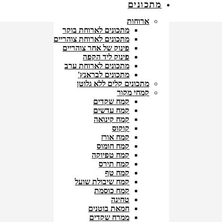
מתכונים
ארוחות
מתכונים לארוחת בוקר
מתכונים לארוחת צוהריים
פינוק של אחר צוהריים
פינוק ליד הקפה
מתכונים לארוחת ערב
מתכונים לבראנץ'
מתכונים קלים ללא גלוטן
קמחי מקור
קמח שקדים
קמח עדשים
קמח קינואה
קוקוס
קמח אורז
קמח חומוס
קמח טפיוקה
קמח תירס
קמח טף
קמח שיבולת שועל
קמח כוסמת
טחינה
חמאת בוטנים
ממרח שקדים