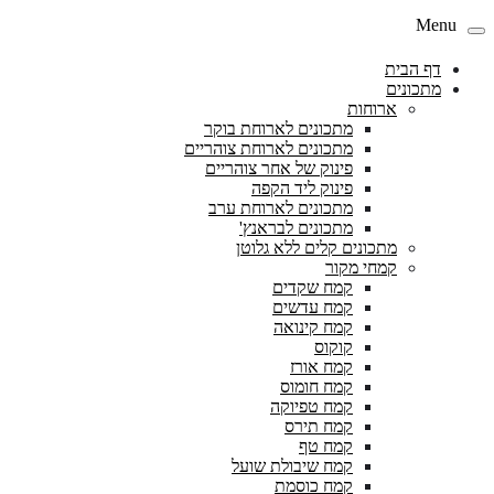
Menu
דף הבית
מתכונים
ארוחות
מתכונים לארוחת בוקר
מתכונים לארוחת צוהריים
פינוק של אחר צוהריים
פינוק ליד הקפה
מתכונים לארוחת ערב
מתכונים לבראנץ'
מתכונים קלים ללא גלוטן
קמחי מקור
קמח שקדים
קמח עדשים
קמח קינואה
קוקוס
קמח אורז
קמח חומוס
קמח טפיוקה
קמח תירס
קמח טף
קמח שיבולת שועל
קמח כוסמת