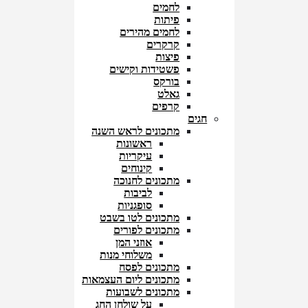
לחמים
פיתות
לחמים מהירים
קרקרים
פיצות
פשטידות וקישים
בורקס
גאלט
קרפים
חגים
מתכונים לראש השנה
ראשונות
עיקריות
קינוחים
מתכונים לחנוכה
לביבות
סופגניות
מתכונים לטו בשבט
מתכונים לפורים
אוזני המן
משלוחי מנות
מתכונים לפסח
מתכונים ליום העצמאות
מתכונים לשבועות
על שולחן החג