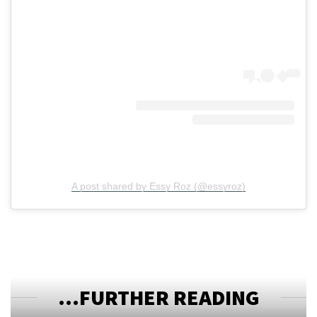
A post shared by Essy Roz (@essyroz)
FURTHER READING...