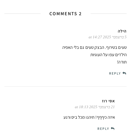
2 COMMENTS
הילה
5 בדצמבר 2025 at 14:27
טעים בטירוף. הבצק טעים גם בלי האפיה
הילדים עפו על העוגיות
תודה!
REPLY
אסי רוז
21 בדצמבר 2025 at 18:13
איזה כיףףף! תיהנו מכל ביס ורגע
REPLY