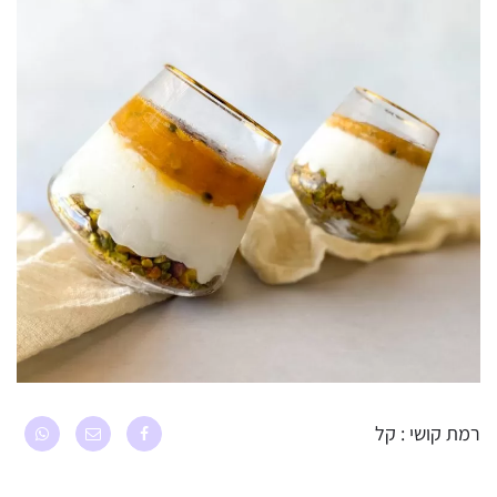
רמת קושי : קל