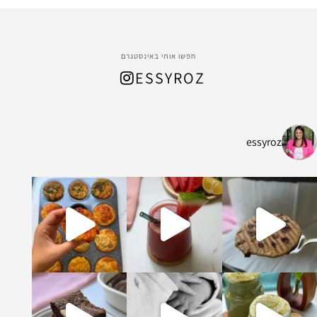
חפשו אותי באינסטגרם
ESSYROZ
essyroz
ל החום המתקרב, הכנתי
ת ושיבולת שועל עשיר ומהמם שמתאים לארוח
קדים וקקאו מופלא ונימוח והכי אבל הכי טעים
ומה וברוכה שיש בעולם