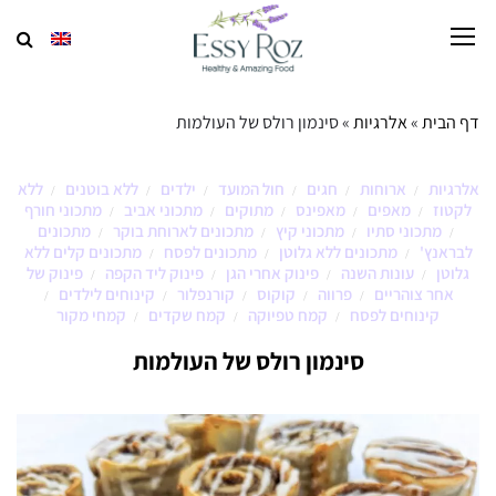
דף הבית
»
אלרגיות
»
סינמון רולס של העולמות
אלרגיות
ארוחות
חגים
חול המועד
ילדים
ללא בוטנים
ללא
/
/
/
/
/
/
לקטוז
מאפים
מאפינס
מתוקים
מתכוני אביב
מתכוני חורף
/
/
/
/
/
מתכוני סתיו
מתכוני קיץ
מתכונים לארוחת בוקר
מתכונים
/
/
/
/
לבראנץ'
מתכונים ללא גלוטן
מתכונים לפסח
מתכונים קלים ללא
/
/
/
גלוטן
עונות השנה
פינוק אחרי הגן
פינוק ליד הקפה
פינוק של
/
/
/
/
אחר צוהריים
פרווה
קוקוס
קורנפלור
קינוחים לילדים
/
/
/
/
/
קינוחים לפסח
קמח טפיוקה
קמח שקדים
קמחי מקור
/
/
/
סינמון רולס של העולמות