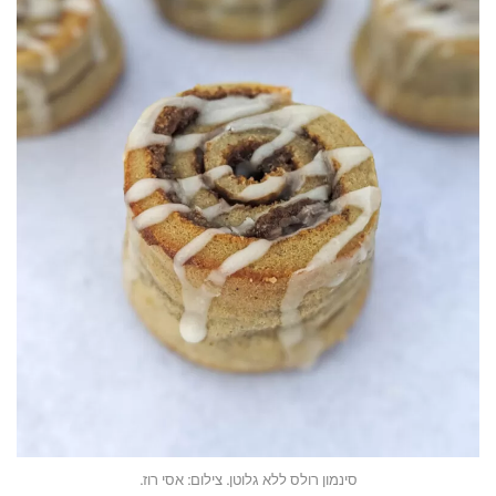
סינמון רולס ללא גלוטן. צילום: אסי רוז.