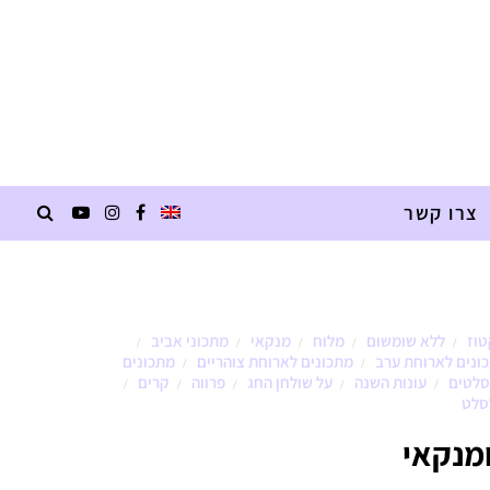
צרו קשר
טוז
ללא שומשום
מלוח
מנקאי
מתכוני אביב
/
/
/
/
/
ונים לארוחת ערב
מתכונים לארוחת צוהריים
מתכונים
/
/
סלטים
עונות השנה
על שולחן החג
פרווה
קרים
/
/
/
/
/
סלט
ומנקאי