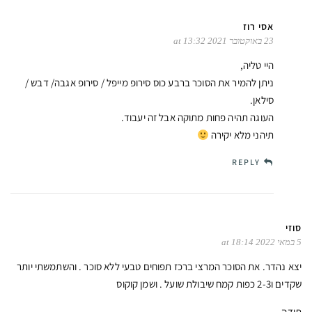
אסי רוז
23 באוקטובר 2021 at 13:32
היי טליה,
ניתן להמיר את הסוכר ברבע כוס סירופ מייפל / סירופ אגבה/ דבש /
סילאן.
העוגה תהיה פחות מתוקה אבל זה יעבוד.
תיהני מלא יקירה
REPLY
סוזי
5 במאי 2022 at 18:14
יצא נהדר. את הסוכר המרצי ברכז תפוחים טבעי ללא סוכר . והשתמשתי יותר
שקדים ו2-3 כפות קמח שיבולת שועל . ושמן קוקוס
תודה