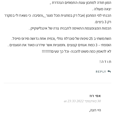
המון תודה למתכון עוגת-התפוחים הנהדרת ,
יצאה מעולה .
הכנתי לפי המתכון (אבל רק במחצית מכל מוצר_,והסיבה: כי נשארו לי במקרר
רק 3 ביצים.
הכמות המצומצמת התאימה לתבנית צרה של אינגלישקייק .
השתמשתי ב 25 טיפות של סוכרלוז נוזלי ,וכפית אחת גדושה סירופ מייפל.
הוספתי – 3 כפות אגוזים קצוצים .וחמוציות אשר שידרגו מאוד את הטעמים .
לא להאמין כמה פשוט להכנה- וכל כך טעים!!!!!!!!!
ת ו ד ה !
REPLY
אסי רוז
30 באוקטובר 2022 at 23:33
היי רונה,