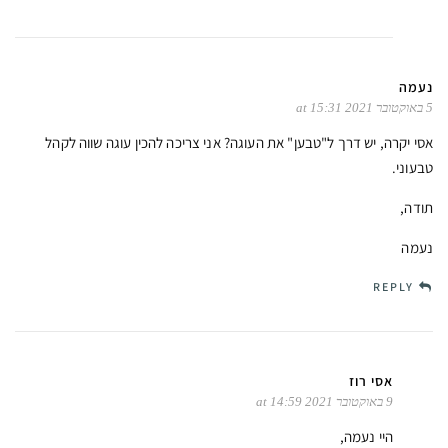
נעמה
5 באוקטובר 2021 at 15:31
אסי יקרה, יש דרך ל"טבען" את העוגה? אני צריכה להכין עוגה שווה לקהל
טבעוני.
תודה,
נעמה
REPLY
אסי רוז
9 באוקטובר 2021 at 14:59
היי נעמה,