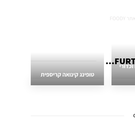
FOOD
FURT
כדורי
טופינג קינואה קריספית