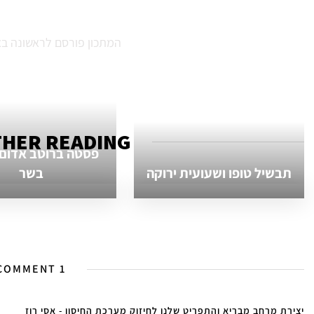
המתכון פורסם לראשונה באתר Y
HER READING...
פסטה ברוטב אדום ו
תבשיל טופו ושעועית ירוקה
בשר
1 COMMENT
יצירת מרחב מבריא והתפריט שלנו לחיזוק מערכת החיסון - אסי רוז