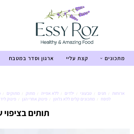
מתכונים
קצת עליי
ארגון וסדר במטבח
ארוחות
חגים
טבעוני
ילדים
ללא אפייה
מתוק
מתוקים
מ
/
/
/
/
/
/
/
לפסח
מתכונים קלים ללא גלוטן
פינוק אחרי הגן
פינוק ליד
/
/
/
תותים בציפוי 