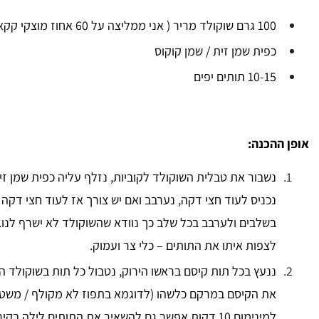
100 גרם שוקולד מריר ( אני ממליצה על 60 אחוז מוצקי קקאו)
כפית שמן זית / שמן קוקוס
10-15 תותים יפים
אופן ההכנה:
נשבור את טבלית השוקולד לקוביות, נזלף עליה כפית שמן זי
נכניס לעוד חצי דקה, נערבב ואם יש צורך אז לעוד חצי דקה
בשלבים ולערבב בכל שלב כך נוודא שהשוקולד לא ישרף לנו.
לצפות איתו את התותים – כלי צר ועמוק.
ננעץ בכל תות קיסם בראשו הירוק, נטבול כל תות בשוקולד ה
את הקיסם במרקם כלשהו (לדוגמא בתפוז לא מקולף / משטח 
למינימום 10 דקות אפשר גם להשאיר את התותים לילה בקירור.