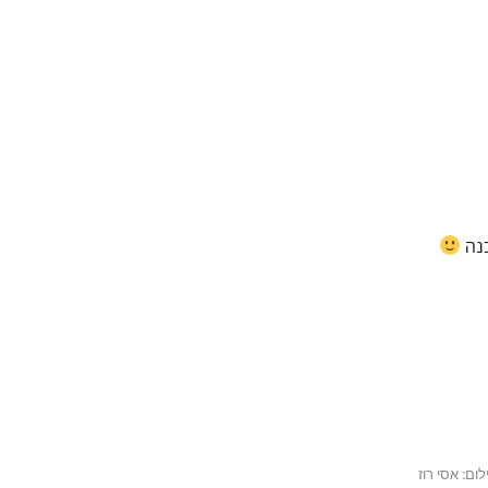
כנה
ום: אסי רוז