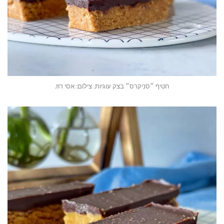
חטיף ״סניקרס״ בצק עוגיות. צילום: אסי רוז.