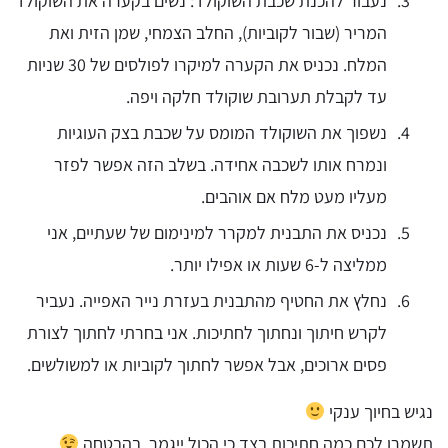
נעבור להכנת שכבת השוקולד: נשים בקערה את השוקולד
המריר (שבור לקוביות), החלב הצמחי, שמן הזית ואת
המלח. נכניס את הקערה למיקרו לפולסים של 30 שניות
עד לקבלת תערובת שוקולד חלקה ויפה.
נשפוך את השוקולד המומס על שכבת בצק העוגיות
ונמרח אותו לשכבה אחידה. בשלב הזה אפשר לפזר
מעליו מעט מלח אם אוהבים.
נכניס את התבנית למקרר למינימום של שעתיים, אני
ממליצה ל-6 שעות או אפילו יותר.
נחלץ את החטיף מהתבנית בעזרת נייר האפייה. נעביר
לקרש חיתוך ונחתוך לחתיכות. אני בחרתי לחתוך לצורת
פסים ארוכים, אבל אפשר לחתוך לקוביות או למשולשים.
נגיש בחיוך ענקי
תשמרו לכם כמה חתיכות בצד כי הכול ייגמר, בהבטחה