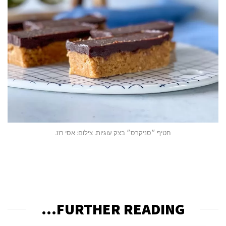
חטיף ״סניקרס״ בצק עוגיות. צילום: אסי רוז.
FURTHER READING...