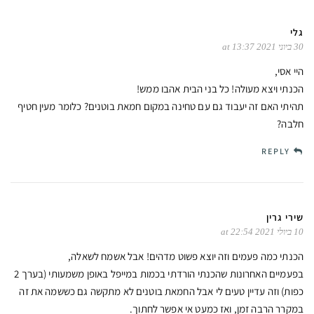
גלי
30 ביוני 2021 at 13:37
היי אסי,
הכנתי ויצא מעולה! כל בני הבית אהבו ממש!
תהיתי האם זה יעבוד גם עם טחינה במקום חמאת בוטנים? כלומר מעין חטיף
חלבה?
REPLY
שירי גרין
10 ביולי 2021 at 22:54
הכנתי כמה פעמים וזה יוצא פשוט מדהים! אבל אשמח לשאלה,
בפעמיים האחרונות שהכנתי הורדתי בכמות במייפל באופן משמעותי (בערך 2
כפות) וזה עדיין טעים לי אבל החמאת בוטנים לא מתקשה גם כששמה את זה
במקרר הרבה זמן, ואז כמעט אי אפשר לחתוך.