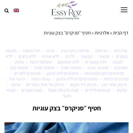
דף הבית
»
אלרגיות
»
חטיף ״סניקרס״ בצק עוגיות
אלרגיות
ארוחות
ארוחת בוקר/ערב
חגים
חול המועד
חמאת
/
/
/
/
/
בוטנים
טבעוני
טבעוני
ילדים
ללא אפייה
ללא ביצים
ללא
/
/
/
/
/
/
לקטוז
ללא קטגוריה
ללא שומשום
משלוחי מנות
מתוק
/
/
/
/
/
מתוקים
מתכוני אביב
מתכוני חורף
מתכוני סתיו
מתכוני קיץ
/
/
/
/
/
מתכונים ליום העצמאות
מתכונים ללא גלוטן
מתכונים לפורים
/
/
/
מתכונים לפסח
מתכונים קלים ללא גלוטן
עונות השנה
פינגר פוד
/
/
/
/
פינוק אחרי הגן
פינוק ליד הקפה
פינוק של אחר צוהריים
פרווה
/
/
/
/
קוקוס
קינוחים לילדים
קמח שיבולת שועל
קמח שקדים
קמחי
/
/
/
/
מקור
חטיף ״סניקרס״ בצק עוגיות