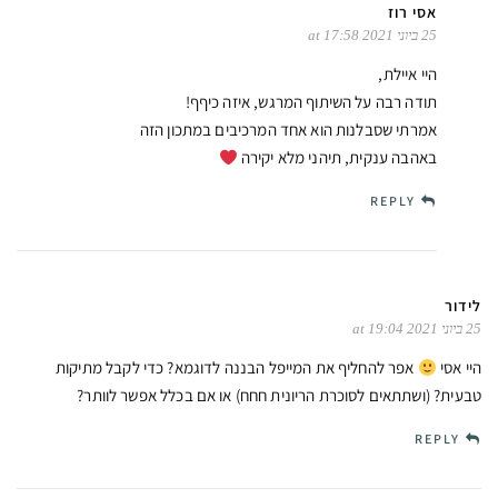
אסי רוז
25 ביוני 2021 at 17:58
היי איילת,
תודה רבה על השיתוף המרגש, איזה כיףף!
אמרתי שסבלנות הוא אחד המרכיבים במתכון הזה
באהבה ענקית, תיהני מלא יקירה
REPLY
לידור
25 ביוני 2021 at 19:04
היי אסי
אפר להחליף את המייפל הבננה לדוגמא? כדי לקבל מתיקות
טבעית? (ושתתאים לסוכרת הריונית חחח) או אם בכלל אפשר לוותר?
REPLY