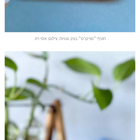
חטיף ״סניקרס״ בצק עוגיות. צילום: אסי רוז.