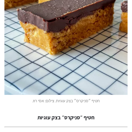
חטיף ״סניקרס״ בצק עוגיות. צילום: אסי רוז.
חטיף ״סניקרס״ בצק עוגיות