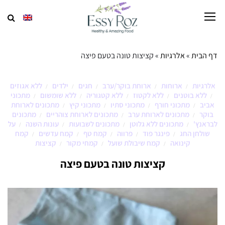
דף הבית
»
אלרגיות
»
קציצות טונה בטעם פיצה
אלרגיות
ארוחות
ארוחת בוקר/ערב
חגים
ילדים
ללא אגוזים
/
/
/
/
/
ללא בוטנים
ללא לקטוז
ללא קטגוריה
ללא שומשום
מתכוני
/
/
/
/
/
אביב
מתכוני חורף
מתכוני סתיו
מתכוני קיץ
מתכונים לארוחת
/
/
/
/
בוקר
מתכונים לארוחת ערב
מתכונים לארוחת צוהריים
מתכונים
/
/
/
לבראנץ'
מתכונים ללא גלוטן
מתכונים לשבועות
עונות השנה
על
/
/
/
/
שולחן החג
פינגר פוד
פרווה
קמח טף
קמח עדשים
קמח
/
/
/
/
/
קינואה
קמח שיבולת שועל
קמחי מקור
קציצות
/
/
/
קציצות טונה בטעם פיצה