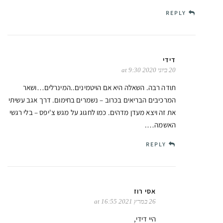
REPLY
דידי
20 ביוני 2020 at 9:30
תודה רבה. השאלה היא אם הויטמינים..המינרלים…ושאר
המרכיבים הבריאים בכרוב – נשמרים בחימום. דרך אגב עשיתי
את זה ויצא מעדן מדהים. כמו לחגוג על מגש צ'יפס – בלי רגשי
האשמה….
REPLY
אסי רוז
26 במרץ 2021 at 16:55
היי דידי,