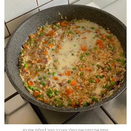
נוסיף את המים ואת החלב ונערבב היטב | צילום: אסי רוז