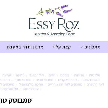
מתכונים
קצת עליי
ארגון וסדר במטבח
אלרגיות
ארוחות
בורקס
חגים
חול המועד
טחינה
טחינה
/
/
/
/
/
/
/
מאפים לפסח
ממרח שקדים
מתכוני אביב
מתכוני חורף
מתכוני 
/
/
/
/
לארוחת ערב
מתכונים לארוחת צוהריים
מתכונים לבראנץ'
מתכונים לל
/
/
/
עונות השנה
על שולחן החג
/
/
סמבוסק טחי