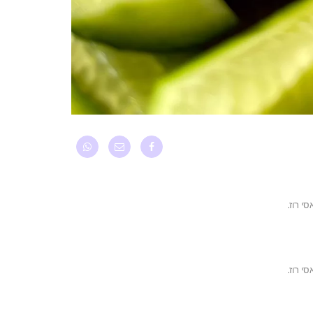
י רוז.
י רוז.