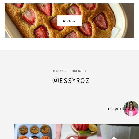
מתוקים
חפשו אותי באינסטגרם
ESSYROZ
essyroz
ל החום המתקרב, הכנתי
ת ושיבולת שועל עשיר ומהמם שמתאים לארוח