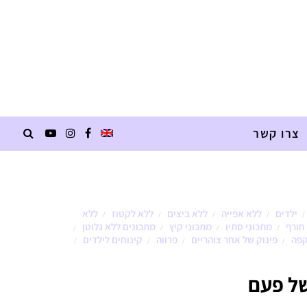
צרו קשר
ילדים
ללא אפייה
ללא ביצים
ללא לקטוז
ללא
/
/
/
/
/
חורף
מתכוני סתיו
מתכוני קיץ
מתכונים ללא גלוטן
/
/
/
/
קפה
פינוק של אחר צוהריים
פרווה
קינוחים לילדים
/
/
/
/
ל פעם