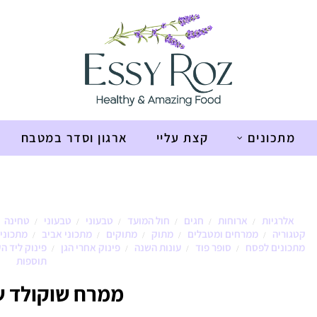
מתכונים
קצת עליי
ארגון וסדר במטבח
אלרגיות
ארוחות
חגים
חול המועד
טבעוני
טבעוני
טחינה
/
/
/
/
/
/
קטגוריה
ממרחים ומטבלים
מתוק
מתוקים
מתכוני אביב
מתכוני 
/
/
/
/
/
מתכונים לפסח
סופר פוד
עונות השנה
פינוק אחרי הגן
פינוק ליד ה
/
/
/
/
תוספות
ממרח שוקולד ש