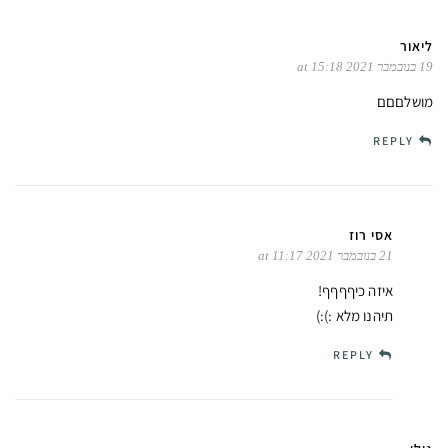
ליאור
19 בנובמבר 2021 at 15:18
מושלםםם
REPLY
אסי רוז
21 בנובמבר 2021 at 11:17
איזה כיףףףף!
תיהנו מלא :):)
REPLY