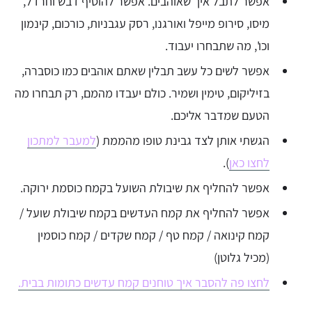
אפשר לתבל איך שאוהבים. אפשר להוסיף דבש וחרדל,
מיסו, סירופ מייפל ואורגנו, רסק עגבניות, כורכום, קינמון
וכו', מה שתבחרו יעבוד.
אפשר לשים כל עשב תבלין שאתם אוהבים כמו כוסברה,
בזיליקום, טימין ושמיר. כולם יעבדו מהמם, רק תבחרו מה
הטעם שמדבר אליכם.
הגשתי אותן לצד גבינת טופו מהממת (
למעבר למתכון
לחצו כאן
).
אפשר להחליף את שיבולת השועל בקמח כוסמת ירוקה.
אפשר להחליף את קמח העדשים בקמח שיבולת שועל /
קמח קינואה / קמח טף / קמח שקדים / קמח כוסמין
(מכיל גלוטן)
לחצו פה להסבר איך טוחנים קמח עדשים כתומות בבית.