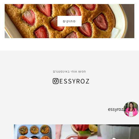
מתוקים
חפשו אותי באינסטגרם
ESSYROZ
essyroz
ל החום המתקרב, הכנתי
ת ושיבולת שועל עשיר ומהמם שמתאים לארוח