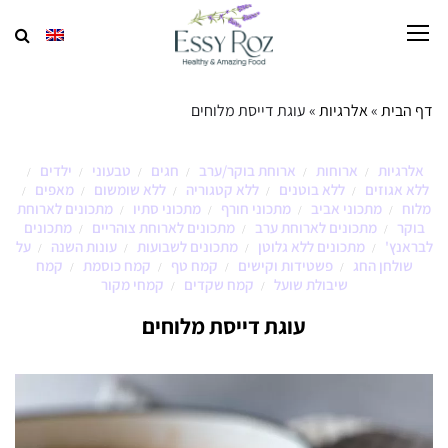
דף הבית
»
אלרגיות
»
עוגת דייסת מלוחים
אלרגיות
ארוחות
ארוחת בוקר/ערב
חגים
טבעוני
ילדים
/
/
/
/
/
/
ללא אגוזים
ללא בוטנים
ללא קטגוריה
ללא שומשום
מאפים
/
/
/
/
/
מלוח
מתכוני אביב
מתכוני חורף
מתכוני סתיו
מתכונים לארוחת
/
/
/
/
בוקר
מתכונים לארוחת ערב
מתכונים לארוחת צוהריים
מתכונים
/
/
/
לבראנץ'
מתכונים ללא גלוטן
מתכונים לשבועות
עונות השנה
על
/
/
/
/
שולחן החג
פשטידות וקישים
קמח טף
קמח כוסמת
קמח
/
/
/
/
שיבולת שועל
קמח שקדים
קמחי מקור
/
/
עוגת דייסת מלוחים