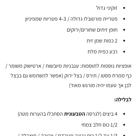
זוקיני גדול
פטריית פורטובלו גדולה / 4-3 פטריות שמפיניון
חופן זיתים שחורים/ירוקים
2 כפות שמן זית
רבע כפית מלח
אופציות נוספות לתוספות: עגבניות מיובשות / ארטישוק משומר /
כף ממרח פסטו / תירס / בצל ירוק (אפשר להשתמש גם בבצל
לבן אך טעמו יהיה מורגש מאוד)
לבלילה:
4 ביצים (לגרסה
הטבעונית
הסתכלו בהערות מטה)
1/2 כוס חלב צמחי
1/3 עד 1/2 כוס גבינה מגורדת / צהובה / מוצרלה /