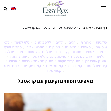
דף הבית
»
אלרגיות
»
מאפינס תפוחים וקינמון עם קראמבל
אלרגיות
ארוחות
חגים
ילדים
ללא בוטנים
ללא לקטוז
ללא
/
/
/
/
/
/
שומשום
מאפים
מאפינס
מתוקים
מתכוני אביב
מתכוני חורף
/
/
/
/
/
מתכוני סתיו
מתכוני קיץ
מתכונים ליום העצמאות
מתכונים ללא
/
/
/
/
גלוטן
מתכונים לפסח
מתכונים קלים ללא גלוטן
עונות השנה
/
/
/
/
פינוק אחרי הגן
פינוק ליד הקפה
פינוק של אחר צוהריים
פרווה
/
/
/
/
קינוחים לפסח
קמח אורז
קמח עדשים
קמח שקדים
קמח תירס
/
/
/
/
קמחי מקור
/
מאפינס תפוחים וקינמון עם קראמבל