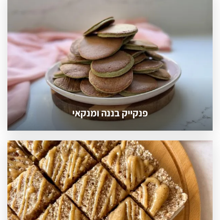
פנקייק בננה ומנקאי