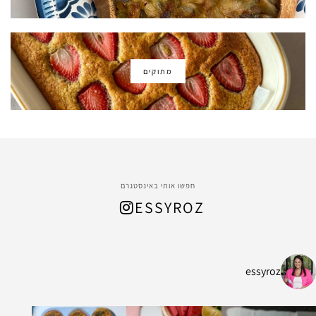
מתוקים
חפשו אותי באינסטגרם
ESSYROZ
essyroz
ל החום המתקרב, הכנתי
ת ושיבולת שועל עשיר ומהמם שמתאים לארוח