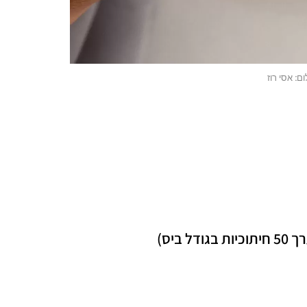
ם: אסי רוז
ביס)