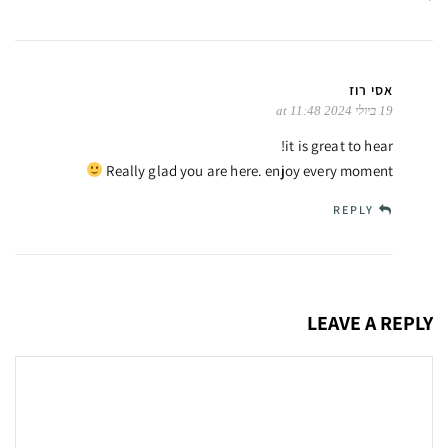
אסי רוז
19 ביולי 2024 at 11:48
it is great to hear!
Really glad you are here. enjoy every moment
REPLY
LEAVE A REPLY