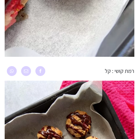
רמת קושי : קל