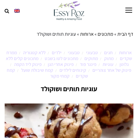
דף הבית
»
מתכונים
»
ארוחות
»
עוגיות תותים ושוקולד
ארוחות
חגים
טבעוני
טבעוני
ילדים
ללא קטגוריה
ממרח
/
/
/
/
/
/
שקדים
מתוק
מתוקים
מתכונים לטו בשבט
מתכונים קלים ללא
/
/
/
/
גלוטן
עוגיות
פינגר פוד
פינוק אחרי הגן
פינוק ליד הקפה
/
/
/
/
/
פינוק של אחר צוהריים
קינוחים לילדים
קמח שיבולת שועל
קמח
/
/
/
שקדים
קמחי מקור
/
עוגיות תותים ושוקולד