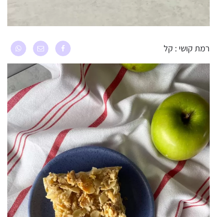
רמת קושי : קל