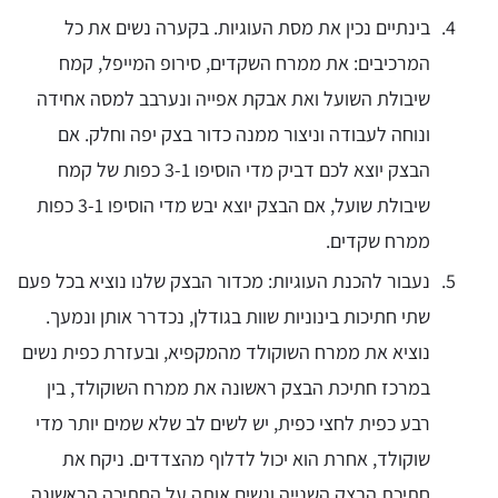
בינתיים נכין את מסת העוגיות. בקערה נשים את כל
המרכיבים: את ממרח השקדים, סירופ המייפל, קמח
שיבולת השועל ואת אבקת אפייה ונערבב למסה אחידה
ונוחה לעבודה וניצור ממנה כדור בצק יפה וחלק. אם
הבצק יוצא לכם דביק מדי הוסיפו 3-1 כפות של קמח
שיבולת שועל, אם הבצק יוצא יבש מדי הוסיפו 3-1 כפות
ממרח שקדים.
נעבור להכנת העוגיות: מכדור הבצק שלנו נוציא בכל פעם
שתי חתיכות בינוניות שוות בגודלן, נכדרר אותן ונמעך.
נוציא את ממרח השוקולד מהמקפיא, ובעזרת כפית נשים
במרכז חתיכת הבצק ראשונה את ממרח השוקולד, בין
רבע כפית לחצי כפית, יש לשים לב שלא שמים יותר מדי
שוקולד, אחרת הוא יכול לדלוף מהצדדים. ניקח את
חתיכת הבצק השנייה ונשים אותה על החתיכה הראשונה