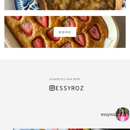
מתוקים
חפשו אותי באינסטגרם
ESSYROZ
essyroz
ל החום המתקרב, הכנתי
ת ושיבולת שועל עשיר ומהמם שמתאים לארוח