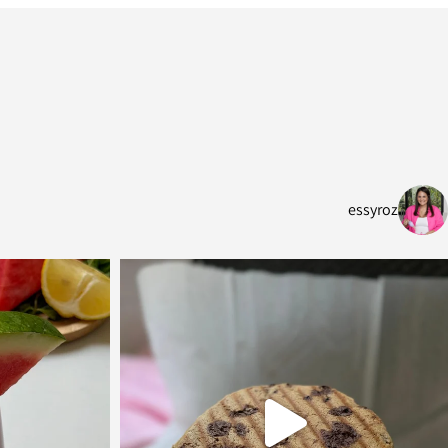
essyroz
⁨ במיוחד לקראת אוגוסט הגדול וגל החום המתקרב, הכנתי
מאפינס גבינות ושיב