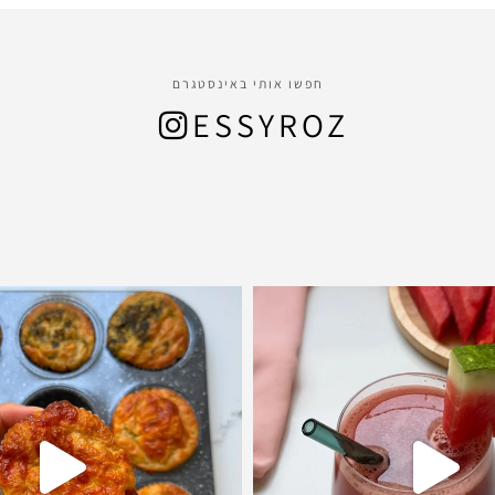
חפשו אותי באינסטגרם
ESSYROZ
ולת שועל עשיר ומהמם שמתאים לארוח
⁨ כל מי שאוהבת מאצ׳ה הולכת להתאה