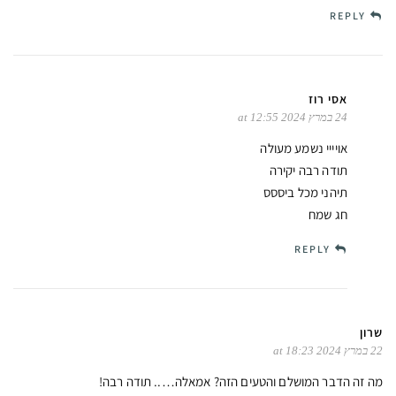
REPLY
אסי רוז
24 במרץ 2024 at 12:55
אויייי נשמע מעולה
תודה רבה יקירה
תיהני מכל ביססס
חג שמח
REPLY
שרון
22 במרץ 2024 at 18:23
מה זה הדבר המושלם והטעים הזה? אמאלה….. תודה רבה!