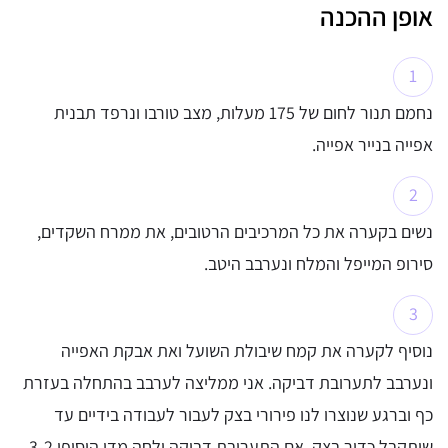
אופן ההכנה
נחמם תנור לחום של 175 מעלות, מצב טורבו ונרפד תבנית
אפייה בנייר אפייה.
נשים בקערה את כל המרכיבים הרטובים, את ממרח השקדים,
סירופ המייפל והמלח ונערבב היטב.
נוסיף לקערה את קמח שיבולת השועל ואת אבקת האפייה
ונערבב לתערובת דביקה. אני ממליצה לערבב בהתחלה בעזרת
כף וברגע שנוצרו לנו פירורי בצק לעבור לעבודה בידיים עד
שיתקבל כדור בצק. אם התערובת דביקה ולחה מדי הוסיפו 3-2