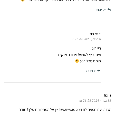
REPLY
אסי רוז
6 במרץ 2023 at 21:44
היי רוני,
איזה כיף לשמוע! אהובה ענקית
תיהנו מכל רגע
REPLY
נועה
18 במרץ 2024 at 21:58
הכנתי עם חמאת לוז ויצא מוששששש! אין על המתכונים שלך! תודה