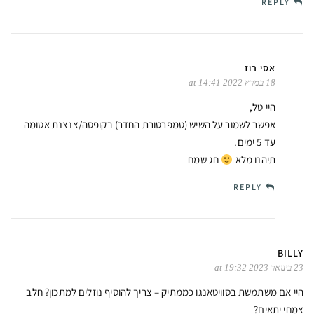
REPLY
אסי רוז
18 במרץ 2022 at 14:41
היי טל,
אפשר לשמור על השיש (טמפרטורת החדר) בקופסה/צנצנת אטומה
עד 5 ימים.
תיהנו מלא
חג שמח
REPLY
BILLY
23 בינואר 2023 at 19:32
היי אם משתמשת בסוויטאנגו כממתיק – צריך להוסיף נוזלים למתכון? חלב
צמחי יתאים?