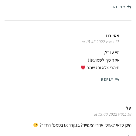
REPLY
אסי רוז
17 במרץ 2022 at 15:46
היי ענבל,
איזה כיף לשמועע!!
תיהני מלא וחג שמח
REPLY
טל
18 במרץ 2022 at 13:00
היכן כדאי לאחסן אחרי האפייה? בנקרר או בטמפ' החדר?