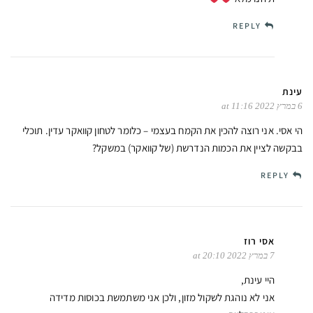
REPLY
עינת
6 במרץ 2022 at 11:16
הי אסי. אני רוצה להכין את הקמח בעצמי – כלומר לטחון קוואקר עדין. תוכלי
בבקשה לציין את הכמות הנדרשת (של קוואקר) במשקל?
REPLY
אסי רוז
7 במרץ 2022 at 20:10
היי עינת,
אני לא נוהגת לשקול מזון, ולכן אני משתמשת בכוסות מדידה