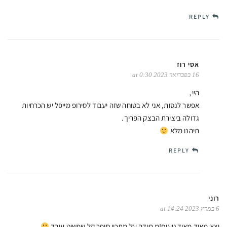
REPLY
אסי רוז
16 בפברואר 2023 at 0:30
היי,
אפשר לנסות, אני לא בטוחה שזה יעבוד לסירופ מייפל יש הכרחיות
גדולה ביצירת הבצק הפריך.
תיהנו מלא
REPLY
רוני
6 במרץ 2023 at 14:24
יצא מאוד מאוד טעים!מ תודה על מתכון סופר קל שפשוט עובד