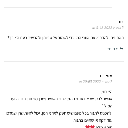
רוני
5 במרץ 2022 at 9:48
האם ניתן להקפיא את אוזני המן כדי לשמור על טריותן ולהפשיר בעת הצורך?
REPLY
אסי רוז
7 במרץ 2022 at 20:05
היי רוני,
אפשר להקפיא את אוזני ההמן לפני האפייה (שהן מוכנות בצורה ועם
המילוי)
ולהכניס לתנור בכל פעם שיש חשק לאוזני המן. יכול להיות שהן יצטרכו
עוד דקה או שתיים בתנור.
תיהנו מלא