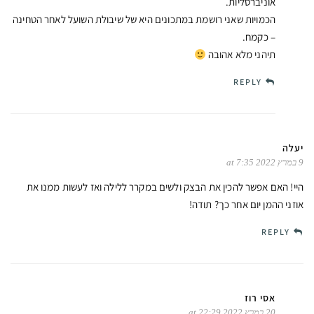
אוניברסליות.
הכמויות שאני רושמת במתכונים היא של שיבולת השועל לאחר הטחינה
– כקמח.
תיהני מלא אהובה
REPLY
יעלה
9 במרץ 2022 at 7:35
היי! האם אפשר להכין את הבצק ולשים במקרר ללילה ואז לעשות ממנו את
אוזני ההמן יום אחר כך? תודה!
REPLY
אסי רוז
20 במרץ 2022 at 22:29